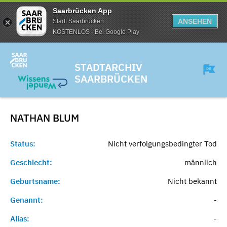
Saarbrücken App
ANSEHEN
Stadt Saarbrücken
KOSTENLOS - Bei Google Play
STADTARCHIV
SAARBRÜCKEN
NATHAN
BLUM
Status:
Nicht verfolgungsbedingter Tod
Geschlecht:
männlich
Geburtsname:
Nicht bekannt
Genannt:
-
Alias:
-