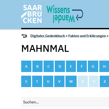
Digitales Gedenkbuch
»
Fakten und Erklärungen
»
MAHNMAL
A
B
C
D
E
F
G
H
S
T
U
V
W
X
Y
Z