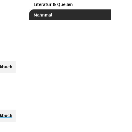
Literatur & Quellen
Mahnmal
nkbuch
nkbuch