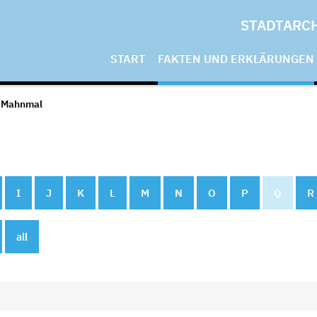
STADTARC
START
FAKTEN UND ERKLÄRUNGEN
 Mahnmal
I
J
K
L
M
N
O
P
Q
R
all