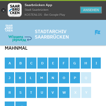
Saarbrücken App
ANSEHEN
Stadt Saarbrücken
KOSTENLOS - Bei Google Play
STADTARCHIV
SAARBRÜCKEN
MAHNMAL
A
B
C
D
E
F
G
H
I
J
K
L
M
N
O
P
Q
R
S
T
U
V
W
X
Y