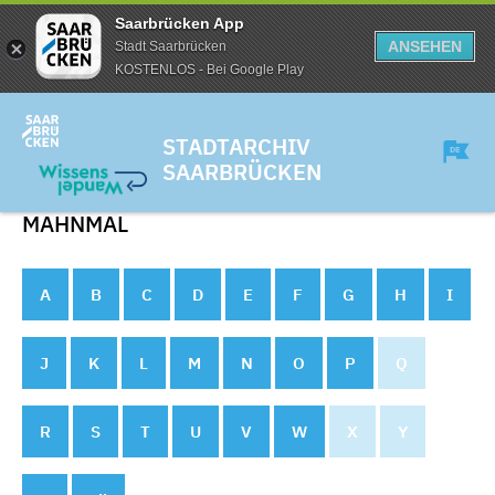
Saarbrücken App
ANSEHEN
Stadt Saarbrücken
KOSTENLOS - Bei Google Play
STADTARCHIV
SAARBRÜCKEN
MAHNMAL
A
B
C
D
E
F
G
H
I
J
K
L
M
N
O
P
Q
R
S
T
U
V
W
X
Y