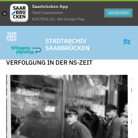
Saarbrücken App
ANSEHEN
Stadt Saarbrücken
KOSTENLOS - Bei Google Play
STADTARCHIV
SAARBRÜCKEN
VERFOLGUNG IN DER NS-ZEIT