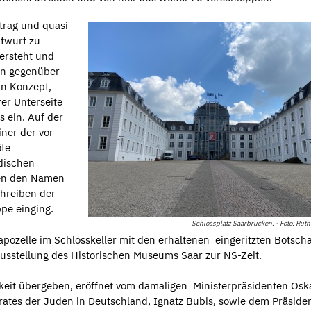
trag und quasi
ntwurf zu
ersteht und
uen gegenüber
in Konzept,
rer Unterseite
s ein. Auf der
iner der vor
öfe
üdischen
agen den Namen
hreiben der
pe einging.
Schlossplatz Saarbrücken. - Foto: Ruth
apozelle im Schlosskeller mit den erhaltenen eingeritzten Botsch
rausstellung des Historischen Museums Saar zur NS-Zeit.
eit übergeben, eröffnet vom damaligen Ministerpräsidenten Osk
rates der Juden in Deutschland, Ignatz Bubis, sowie dem Präside