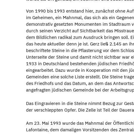
Von 1990 bis 1993 entstand hier, zunächst ohne Auf
im Geheimen, ein Mahnmal, das sich als ein Gegene
demonstrativ gesetzten Monumenten im Stadtraum v
durch seinen Verzicht auf Sichtbarkeit das Misstra
dem Bildlichen radikal zum Ausdruck bringen soll. E
das heute aktueller denn je ist. Gerz ließ 2.145 an ih
beschriftete Steine in die Pflasterung vor dem Schlos
Unterseite der Steine und damit nicht sichtbar war e
1933 in Deutschland bestehenden jüdischen Friedh
eingearbeitet. Dazu wurde in Kooperation mit den j
Gemeinden eine solche Liste erstellt. Die Steine tr
des Friedhofs und das Datum, an dem das Antwortsc
angefragten jüdischen Gemeinde bei der Arbeitsgrup
Das Eingravieren in die Steine nimmt Bezug zur Gest
der verschleppten Opfer. Die Zelle ist Teil der Daue
Am 23. Mai 1993 wurde das Mahnmal der Öffentlichk
Lafontaine, dem damaligen Vorsitzenden des Zentral