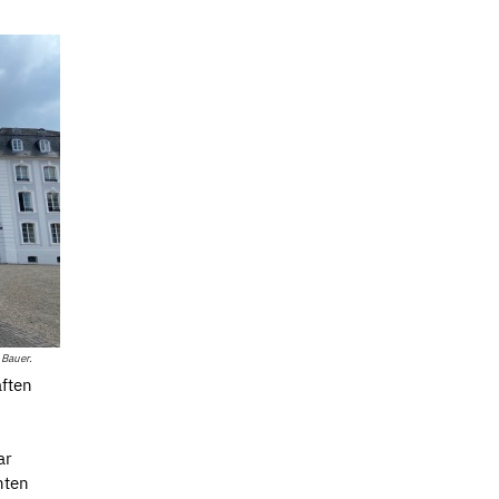
 Bauer.
aften
ar
nten