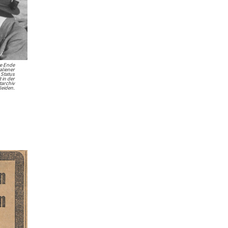
te Ende
aliener
 Status
 in der
tarchiv
leiden.