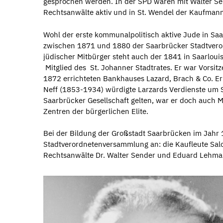
gesprochen werden. In der SPD waren mit Walter S
Rechtsanwälte aktiv und in St. Wendel der Kaufman
Wohl der erste kommunalpolitisch aktive Jude in Sa
zwischen 1871 und 1880 der Saarbrücker Stadtvero
jüdischer Mitbürger steht auch der 1841 in Saarloui
Mitglied des St. Johanner Stadtrates. Er war Vorsi
1872 errichteten Bankhauses Lazard, Brach & Co. Er 
Neff (1853-1934) würdigte Larzards Verdienste um St
Saarbrücker Gesellschaft gelten, war er doch auch 
Zentren der bürgerlichen Elite.
Bei der Bildung der Großstadt Saarbrücken im Jahr 
Stadtverordnetenversammlung an: die Kaufleute Salo
Rechtsanwälte Dr. Walter Sender und Eduard Lehma