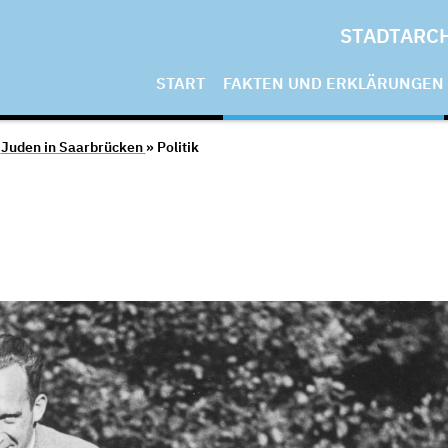
STADTARC
START
FAKTEN UND ERKLÄRUNGEN
»
Juden in Saarbrücken
» Politik