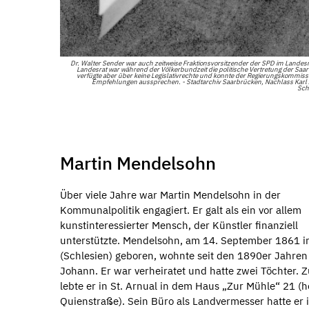
Dr. Walter Sender war auch zeitweise Fraktionsvorsitzender der SPD im Landesr
Landesrat war während der Völkerbundzeit die politische Vertretung der Saar
verfügte aber über keine Legislativrechte und konnte der Regierungskommiss
Empfehlungen aussprechen. - Stadtarchiv Saarbrücken, Nachlass Karl
Sch
Martin Mendelsohn
Über viele Jahre war Martin Mendelsohn in der
Kommunalpolitik engagiert. Er galt als ein vor allem
kunstinteressierter Mensch, der Künstler finanziell
unterstützte. Mendelsohn, am 14. September 1861 i
(Schlesien) geboren, wohnte seit den 1890er Jahren 
Johann. Er war verheiratet und hatte zwei Töchter. Z
lebte er in St. Arnual in dem Haus „Zur Mühle“ 21 (h
Quienstraße). Sein Büro als Landvermesser hatte er 