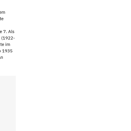
dem
te
 7. Als
s (1922-
te im
b 1935
an