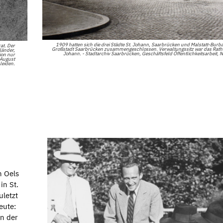
1909 hatten sich die drei Städte St. Johann, Saarbrücken und Malstatt-Burb
at. Der
Großstadt Saarbrücken zusammengeschlossen. Verwaltungssitz war das Ratha
länder,
Johann. - Stadtarchiv Saarbrücken, Geschäftsfeld Öffentlichkeitsarbeit, N
ion nur
 August
leiden.
n Oels
in St.
uletzt
eute:
in der