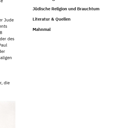
he
Jüdische Religion und Brauchtum
Literatur & Quellen
er Jude
ents
Mahnmal
98
nder des
Paul
der
aligen
, die