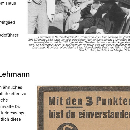
sem Haus
Mitglied
adeführer
Landmesser Martin Mendelsohn, dritter von links. Mendelsohn emigrier
1935/Anfang 1936 nach Venedig, eine seiner Töchter hatte bereits 1934 einen It
kennengelernt und ihn 1935 geheiratet. Mendelsohn war kein Anhänger des
Quo, die Saarabteilung im Auswärtigen Amt in Berlin ging von einer Mitgliedschaft
Deutschen Front aus. Mendelsohn ist auf dem Foto der Dritte von links. - Stad
Saarbrücken, Nachlass Karl August Sch
 Lehmann
in ähnliches
lichkeiten zur
sche
nwälte Dr.
r keineswegs
tlich diese