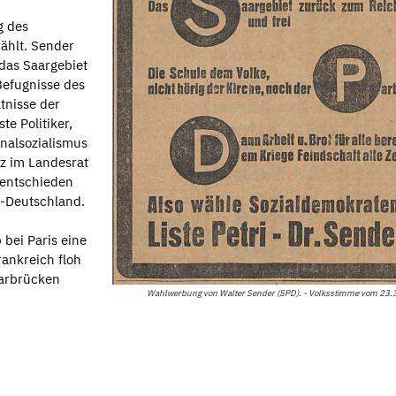
g des
ählt. Sender
 das Saargebiet
Befugnisse des
tnisse der
e Politiker,
nalsozialismus
tz im Landesrat
 entschieden
r-Deutschland.
bei Paris eine
rankreich floh
aarbrücken
Wahlwerbung von Walter Sender (SPD). - Volksstimme vom 23.