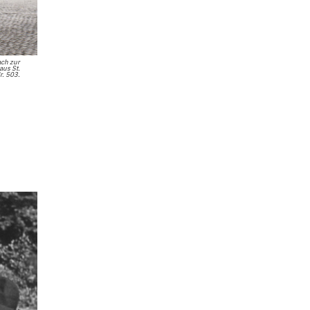
ach zur
us St.
r. 503.