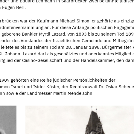
ender und Eduard Lehmann in Saarbrücken zwei bekannte jüdisc
n Eugen Berl.
arbrücken war der Kaufmann Michael Simon, er gehörte als einzig
rdnetenversammlung an. Für diese Anfänge politischen Engagem
s geborene Bankier Myrtil Lazard, von 1893 bis zu seinem Tod 18
tzender des Vorstandes der Israelitischen Gemeinde und Mitbegrü
leitete es bis zu seinem Tod am 28. Januar 1898. Bürgermeister 
. Johann. Lazard darf als geschätztes und anerkanntes Mitglied 
Mitglied der Casino-Gesellschaft und der Handelskammer, den dam
1909 gehörten eine Reihe jüdischer Persönlichkeiten der
mon Israel und Isidor Köster, der Rechtsanwalt Dr. Oskar Scheuer
nn sowie der Landmesser Martin Mendelsohn.