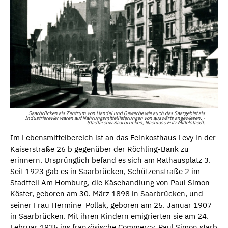
Saarbrücken als Zentrum von Handel und Gewerbe wie auch das Saargebiet als
Industrierevier waren auf Nahrungsmittellieferungen von auswärts angewiesen. -
Stadtarchiv Saarbrücken, Nachlass Fritz Mittelstaedt.
Im Lebensmittelbereich ist an das Feinkosthaus Levy in der
Kaiserstraße 26 b gegenüber der Röchling-Bank zu
erinnern. Ursprünglich befand es sich am Rathausplatz 3.
Seit 1923 gab es in Saarbrücken, Schützenstraße 2 im
Stadtteil Am Homburg, die Käsehandlung von Paul Simon
Köster, geboren am 30. März 1898 in Saarbrücken, und
seiner Frau Hermine Pollak, geboren am 25. Januar 1907
in Saarbrücken. Mit ihren Kindern emigrierten sie am 24.
Februar 1935 ins französische Commercy. Paul Simon starb