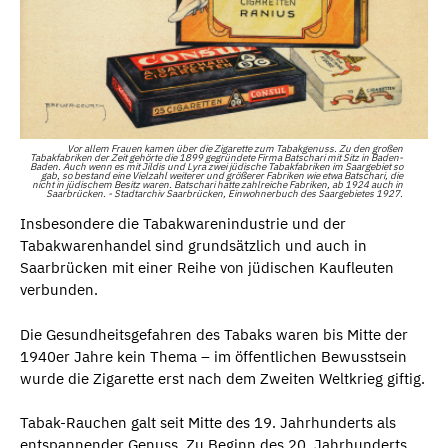
Vor allem Frauen kamen über die Zigarette zum Tabakgenuss. Zu den großen
Tabakfabriken der Zeit gehörte die 1899 gegründete Firma Batschari mit Sitz in Baden-
Baden. Auch wenn es mit Jildis und Lyra zwei jüdische Tabakfabriken im Saargebiet so
gab, so bestand eine Vielzahl weiterer und größerer Fabriken wie etwa Batschari, die
nicht in jüdischem Besitz waren. Batschari hatte zahlreiche Fabriken, ab 1924 auch in
Saarbrücken. - Stadtarchiv Saarbrücken, Einwohnerbuch des Saargebietes 1927.
Insbesondere die Tabakwarenindustrie und der
Tabakwarenhandel sind grundsätzlich und auch in
Saarbrücken mit einer Reihe von jüdischen Kaufleuten
verbunden.
Die Gesundheitsgefahren des Tabaks waren bis Mitte der
1940er Jahre kein Thema – im öffentlichen Bewusstsein
wurde die Zigarette erst nach dem Zweiten Weltkrieg giftig.
Tabak-Rauchen galt seit Mitte des 19. Jahrhunderts als
entspannender Genuss. Zu Beginn des 20. Jahrhunderts